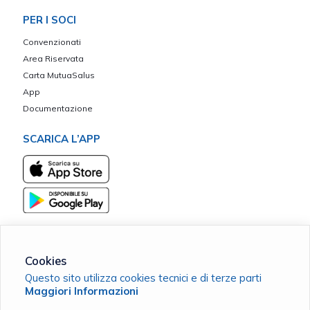
PER I SOCI
Convenzionati
Area Riservata
Carta MutuaSalus
App
Documentazione
SCARICA L’APP
Cookies
Communitas ETS - Mutua di Assistenza del Credito Cooperativo
Questo sito utilizza cookies tecnici e di terze parti
C.F. 93530460729 |
Cookie Policy
|
Privacy Policy
Maggiori Informazioni